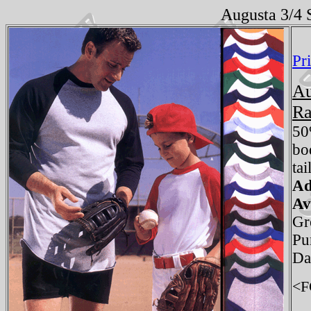
Augusta 3/4 
Pr
Au
Ra
50
bo
tai
Ad
Av
Gr
Pu
Da
<F