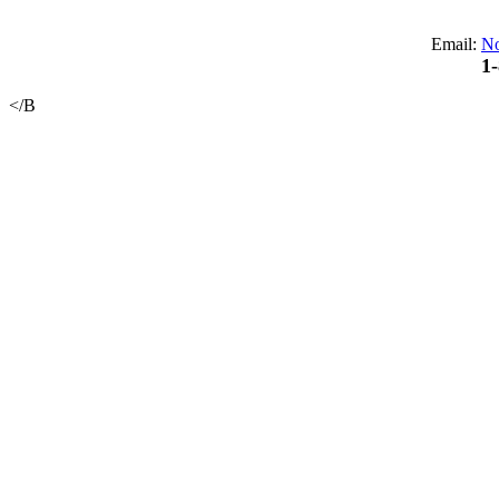
Email:
No
1
</B