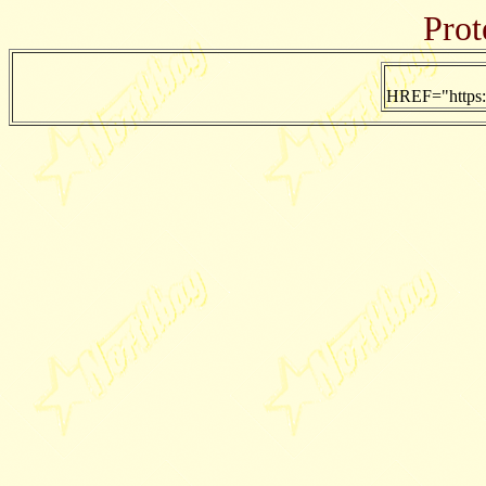
Prot
HREF="https:/